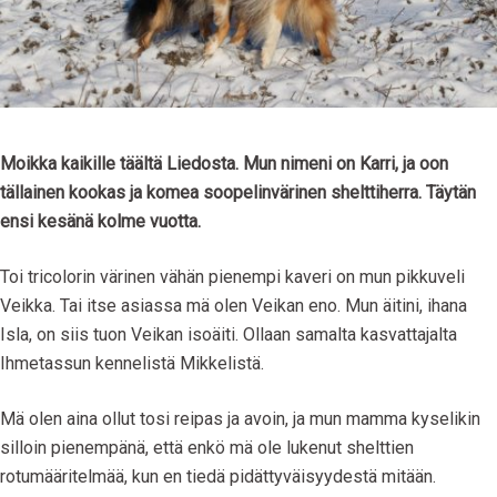
Moikka kaikille täältä Liedosta. Mun nimeni on Karri, ja oon
tällainen kookas ja komea soopelinvärinen shelttiherra. Täytän
ensi kesänä kolme vuotta.
Toi tricolorin värinen vähän pienempi kaveri on mun pikkuveli
Veikka. Tai itse asiassa mä olen Veikan eno. Mun äitini, ihana
Isla, on siis tuon Veikan isoäiti. Ollaan samalta kasvattajalta
Ihmetassun kennelistä Mikkelistä.
Mä olen aina ollut tosi reipas ja avoin, ja mun mamma kyselikin
silloin pienempänä, että enkö mä ole lukenut shelttien
rotumääritelmää, kun en tiedä pidättyväisyydestä mitään.