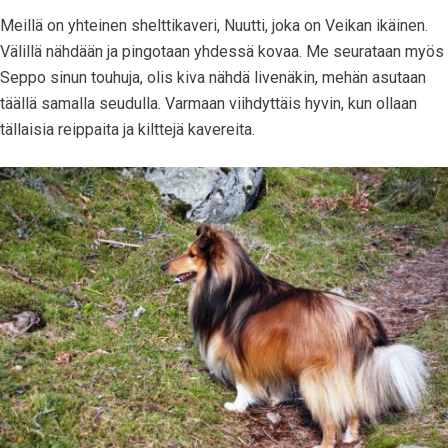
Meillä on yhteinen shelttikaveri, Nuutti, joka on Veikan ikäinen.
Välillä nähdään ja pingotaan yhdessä kovaa. Me seurataan myös
Seppo sinun touhuja, olis kiva nähdä livenäkin, mehän asutaan
täällä samalla seudulla. Varmaan viihdyttäis hyvin, kun ollaan
tällaisia reippaita ja kilttejä kavereita.