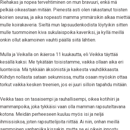
Riehakas ja nopea tervehtiminen on mun bravuuri, enkä mä
pelkää oikeastaan mitään. Pienestä asti olen rakastanut toisten
koirien seuraa, ja aika nopeasti mamma ymmärsikin alkaa miettiä
mulle koirakaveria. Sieltä mun lapsuudenkodista löytyikin sitten
mulle tuommoinen kiva sukulaispoika kaveriksi, ja kyllä meillä
onkin ollut aikamoinen vauhti päällä siitä lähtien.
Mulla ja Veikalla on ikäeroa 11 kuukautta, eli Veikka täyttää
kesällä kaksi. Me tykätään toisistamme, vaikka ollaan aika eri
luonteisia. Mä tykkään äksönistä ja kaikesta vauhdikkaasta.
Kiihdyn nollasta sataan sekunnissa, mutta osaan myöskin ottaa
torkut vaikka kesken treenien, jos ei juuri silloin tapahdu mitään.
Veikka taas on tasaisempi ja rauhallisempi, oikea kotihiiri ja
mammanpoika, joka tykkäisi vaan olla mamman rapsuteltavana
kotona. Meidän perheeseen kuuluu myös isi ja neljä
ihmissiskoa, joten rapsuttelijoita riittää. Ai niin, onhan meillä
semmoinen vanhapiika kissakin, mutta se ei oikein innostu