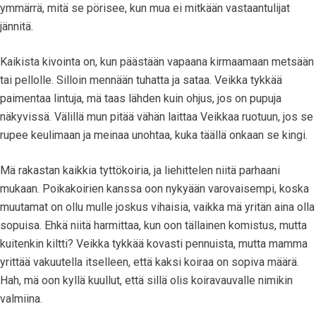
ymmärrä, mitä se pörisee, kun mua ei mitkään vastaantulijat
jännitä.
Kaikista kivointa on, kun päästään vapaana kirmaamaan metsään
tai pellolle. Silloin mennään tuhatta ja sataa. Veikka tykkää
paimentaa lintuja, mä taas lähden kuin ohjus, jos on pupuja
näkyvissä. Välillä mun pitää vähän laittaa Veikkaa ruotuun, jos se
rupee keulimaan ja meinaa unohtaa, kuka täällä onkaan se kingi.
Mä rakastan kaikkia tyttökoiria, ja liehittelen niitä parhaani
mukaan. Poikakoirien kanssa oon nykyään varovaisempi, koska
muutamat on ollu mulle joskus vihaisia, vaikka mä yritän aina olla
sopuisa. Ehkä niitä harmittaa, kun oon tällainen komistus, mutta
kuitenkin kiltti? Veikka tykkää kovasti pennuista, mutta mamma
yrittää vakuutella itselleen, että kaksi koiraa on sopiva määrä.
Hah, mä oon kyllä kuullut, että sillä olis koiravauvalle nimikin
valmiina.