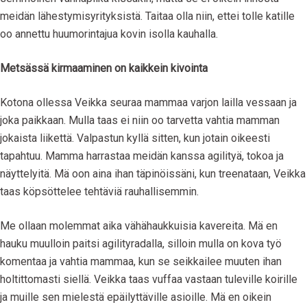
meidän lähestymisyrityksistä. Taitaa olla niin, ettei tolle katille
oo annettu huumorintajua kovin isolla kauhalla.
Metsässä kirmaaminen on kaikkein kivointa
Kotona ollessa Veikka seuraa mammaa varjon lailla vessaan ja
joka paikkaan. Mulla taas ei niin oo tarvetta vahtia mamman
jokaista liikettä. Valpastun kyllä sitten, kun jotain oikeesti
tapahtuu. Mamma harrastaa meidän kanssa agilityä, tokoa ja
näyttelyitä. Mä oon aina ihan täpinöissäni, kun treenataan, Veikka
taas köpsöttelee tehtäviä rauhallisemmin.
Me ollaan molemmat aika vähähaukkuisia kavereita. Mä en
hauku muulloin paitsi agilityradalla, silloin mulla on kova työ
komentaa ja vahtia mammaa, kun se seikkailee muuten ihan
holtittomasti siellä. Veikka taas vuffaa vastaan tuleville koirille
ja muille sen mielestä epäilyttäville asioille. Mä en oikein